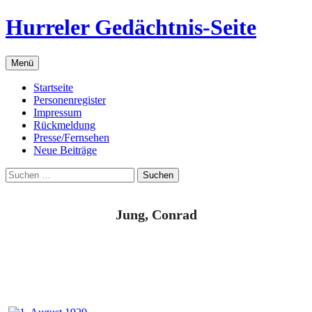
Zum
Hurreler Gedächtnis-Seite
Inhalt
springen
Menü
Startseite
Personenregister
Impressum
Rückmeldung
Presse/Fernsehen
Neue Beiträge
Suchen
nach:
Jung, Conrad