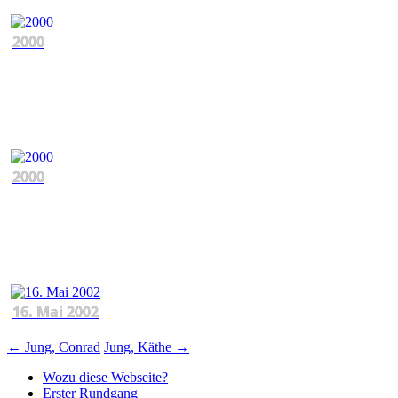
2000
2000
16. Mai 2002
Beitragsnavigation
←
Jung, Conrad
Jung, Käthe
→
Wozu diese Webseite?
Erster Rundgang