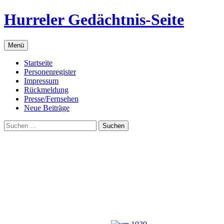
Zum
Hurreler Gedächtnis-Seite
Inhalt
springen
Menü
Startseite
Personenregister
Impressum
Rückmeldung
Presse/Fernsehen
Neue Beiträge
Suchen
nach: