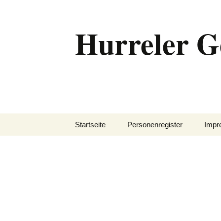
Zum
Inhalt
Hurreler G
springen
Startseite
Personenregister
Impr