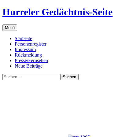
Zum
Hurreler Gedächtnis-Seite
Inhalt
springen
Menü
Startseite
Personenregister
Impressum
Rückmeldung
Presse/Fernsehen
Neue Beiträge
Suchen
nach: