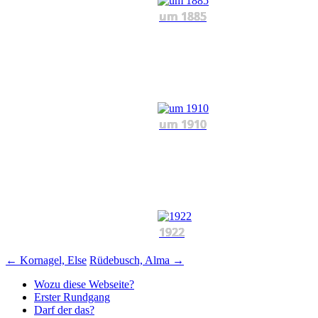
um 1885
um 1910
1922
Beitragsnavigation
←
Kornagel, Else
Rüdebusch, Alma
→
Wozu diese Webseite?
Erster Rundgang
Darf der das?