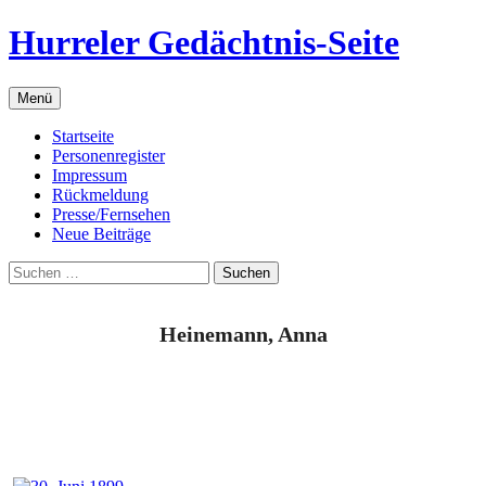
Zum
Hurreler Gedächtnis-Seite
Inhalt
springen
Menü
Startseite
Personenregister
Impressum
Rückmeldung
Presse/Fernsehen
Neue Beiträge
Suchen
nach:
Heinemann, Anna