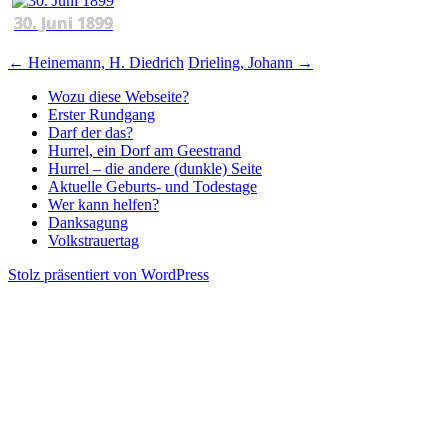
30. Juni 1899
Beitragsnavigation
←
Heinemann, H. Diedrich
Drieling, Johann
→
Wozu diese Webseite?
Erster Rundgang
Darf der das?
Hurrel, ein Dorf am Geestrand
Hurrel – die andere (dunkle) Seite
Aktuelle Geburts- und Todestage
Wer kann helfen?
Danksagung
Volkstrauertag
Stolz präsentiert von WordPress