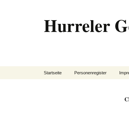
Zum
Inhalt
Hurreler G
springen
Startseite
Personenregister
Impr
C