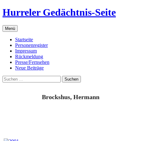
Zum
Hurreler Gedächtnis-Seite
Inhalt
springen
Menü
Startseite
Personenregister
Impressum
Rückmeldung
Presse/Fernsehen
Neue Beiträge
Suchen
nach:
Brockshus, Hermann