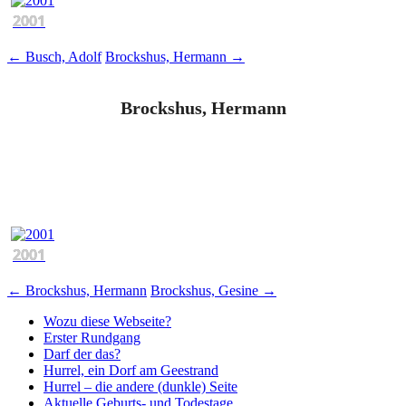
2001
Beitragsnavigation
←
Busch, Adolf
Brockshus, Hermann
→
Brockshus, Hermann
2001
Beitragsnavigation
←
Brockshus, Hermann
Brockshus, Gesine
→
Wozu diese Webseite?
Erster Rundgang
Darf der das?
Hurrel, ein Dorf am Geestrand
Hurrel – die andere (dunkle) Seite
Aktuelle Geburts- und Todestage