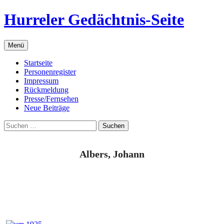
Zum
Hurreler Gedächtnis-Seite
Inhalt
springen
Menü
Startseite
Personenregister
Impressum
Rückmeldung
Presse/Fernsehen
Neue Beiträge
Suchen
nach:
Albers, Johann