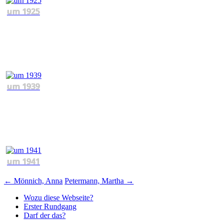
um 1925
um 1939
um 1941
Beitragsnavigation
←
Mönnich, Anna
Petermann, Martha
→
Wozu diese Webseite?
Erster Rundgang
Darf der das?