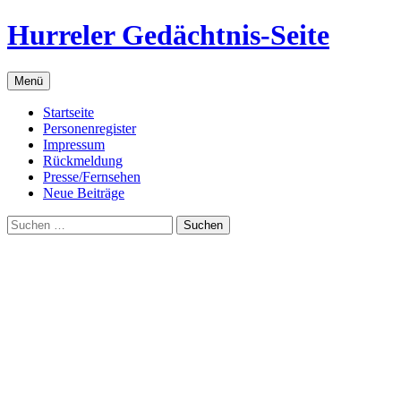
Zum
Hurreler Gedächtnis-Seite
Inhalt
springen
Menü
Startseite
Personenregister
Impressum
Rückmeldung
Presse/Fernsehen
Neue Beiträge
Suchen
nach: