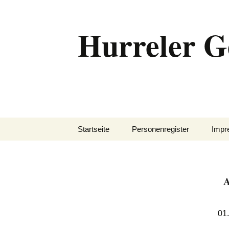
Zum
Inhalt
Hurreler G
springen
Startseite
Personenregister
Impr
A
01